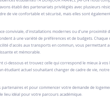
ésidences étudiantes ! À BONJOUR FRANCE JAPON nous compr
avons établi des partenariats privilégiés avec plusieurs rés
dre de vie confortable et sécurisé, mais elles sont égaleme
e conviviale, d'installations modernes ou d'une proximité d
ndent à une variété de préférences et de budgets. Chaque r
acilité d'accès aux transports en commun, vous permettant a
hissante et mémorable.
t ci-dessous et trouvez celle qui correspond le mieux à vos
un étudiant actuel souhaitant changer de cadre de vie, notre
s partenaires et pour commencer votre demande de logement
e lieu idéal pour votre parcours académique.