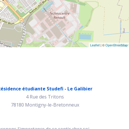
Leaflet
| ©
OpenStreetMap
ésidence étudiante Studefi - Le Galibier
4 Rue des Tritons
78180 Montigny-le-Bretonneux